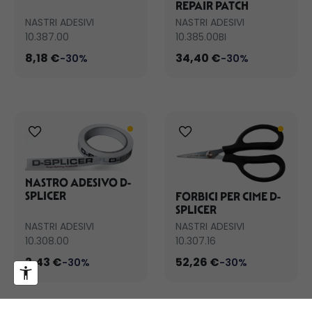
REPAIR PATCH
NASTRI ADESIVI
NASTRI ADESIVI
10.387.00
10.385.00BI
8,18 €
34,40 €
-30%
-30%
NASTRO ADESIVO D-
SPLICER
FORBICI PER CIME D-
SPLICER
NASTRI ADESIVI
NASTRI ADESIVI
10.308.00
10.307.16
3,43 €
52,26 €
-30%
-30%