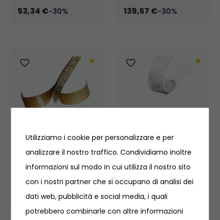
53,34 €
139,57 €
-30%
-30%
3M DUAL LOCK
Utilizziamo i cookie per personalizzare e per
3M DUAL LOCK
analizzare il nostro traffico. Condividiamo inoltre
(SOTTILE)
informazioni sul modo in cui utilizza il nostro sito
NASTRI ADESIVI
NASTRI ADESIVI
65.310.06
65.310.01
con i nostri partner che si occupano di analisi dei
428,00 €
22,42 €
-30%
-30%
dati web, pubblicità e social media, i quali
potrebbero combinarle con altre informazioni