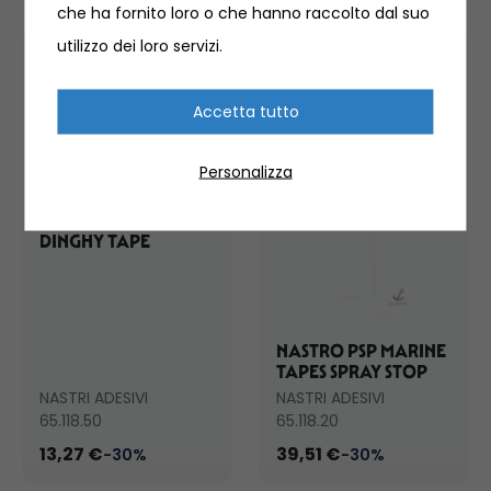
che ha fornito loro o che hanno raccolto dal suo
utilizzo dei loro servizi.
Accetta tutto
Personalizza
NASTRO SUPER
RESISTENTE PSP
MARINE TAPES
DINGHY TAPE
NASTRO PSP MARINE
TAPES SPRAY STOP
NASTRI ADESIVI
NASTRI ADESIVI
65.118.50
65.118.20
13,27 €
39,51 €
-30%
-30%