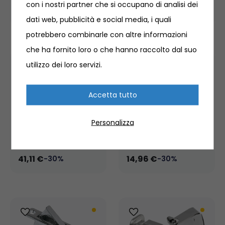
con i nostri partner che si occupano di analisi dei
2,35 €
2,40 €
-30%
-30%
dati web, pubblicità e social media, i quali
potrebbero combinarle con altre informazioni
che ha fornito loro o che hanno raccolto dal suo
utilizzo dei loro servizi.
Accetta tutto
ALZAPAGLIOLO
ALZAPAGLIOLO
DELUXE
DELUXE XL
Personalizza
CHIUSURE E SERRATURE
CHIUSURE E SERRATURE
38.511.10
38.511.00
41,11 €
14,96 €
-30%
-30%