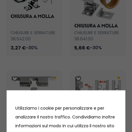
CHIUSURA A MOLLA
CHIUSURA A MOLLA
CHIUSURE E SERRATURE
CHIUSURE E SERRATURE
38.642.00
38.641.00
3,27 €
5,66 €
-30%
-30%
CRICCHETTO
Utilizziamo i cookie per personalizzare e per
CRICCHETTO
FERMAPORTE
FERMAPORTE
analizzare il nostro traffico. Condividiamo inoltre
DELUXE
CHIUSURE E SERRATURE
CHIUSURE E SERRATURE
informazioni sul modo in cui utilizza il nostro sito
38.533.44
38.533.00