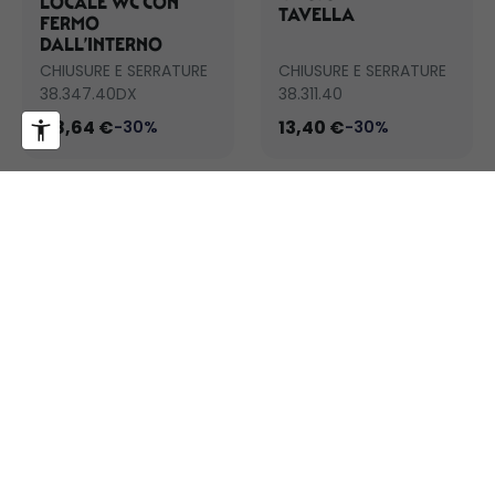
LOCALE WC CON
TAVELLA
FERMO
DALL’INTERNO
CHIUSURE E SERRATURE
CHIUSURE E SERRATURE
38.347.40DX
38.311.40
118,64 €
13,40 €
-30%
-30%
CHIUSURA A
TAVELLA
CHIUSURA A
TAVELLA CON
CHIAVE
CHIUSURE E SERRATURE
CHIUSURE E SERRATURE