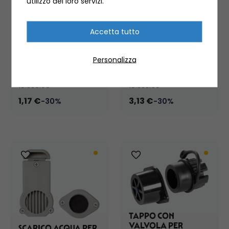
utilizzo dei loro servizi.
Accetta tutto
TAPPO DI SCARICO
ACQUA AD
ESPANSIONE A LEVA
Personalizza
IN NYLON
TUBI, FASCETTE E TAPPI SCARICO
TUBI, FASCETTE E TAPPI SCARICO
18.536.00
18.535.00
1,17 €
3,13 €
-30%
-30%
TAPPO CON
VALVOLA PER
SCARICO ACQUA PER