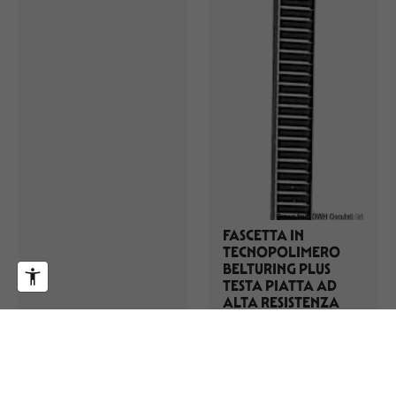
FASCETTA IN
TECNOPOLIMERO
BELTURING PLUS
TESTA PIATTA AD
ALTA RESISTENZA
TUBI, FASCETTE E TAPPI SCARICO
TUBI, FASCETTE E TAPPI SCARICO
18.300.01
18.053.01
48,63 €
0,18 €
-30%
-30%