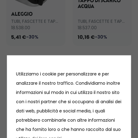
TAPPO DI SCARICO
ACQUA
ALEGGIO
TUBI, FASCETTE E TAPPI SCARICO
TUBI, FASCETTE E TAPPI SCARICO
18.538.00
18.537.00
5,41 €
10,16 €
-30%
-30%
Utilizziamo i cookie per personalizzare e per
analizzare il nostro traffico. Condividiamo inoltre
TAPPO DI SCARICO
informazioni sul modo in cui utilizza il nostro sito
ACQUA
con i nostri partner che si occupano di analisi dei
dati web, pubblicità e social media, i quali
potrebbero combinarle con altre informazioni
che ha fornito loro o che hanno raccolto dal suo