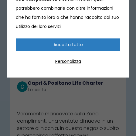
potrebbero combinarle con altre informazioni
che ha fornito loro o che hanno raccolto dal suo
utilizzo dei loro servizi.
Cosa dicono i nostri clienti
4.8 ⭐⭐⭐⭐⭐
(635)
Accetta tutto
Scrivi una recensione
Personalizza
Capri & Positano Life Charter
1 mesi fa
⭐⭐⭐⭐⭐
Veramente mancavate sulla Zona
complimenti, una ventata di nuovo in un
settore di nicchia, in questo negozio subito
si percepisce l’effetto wooww,