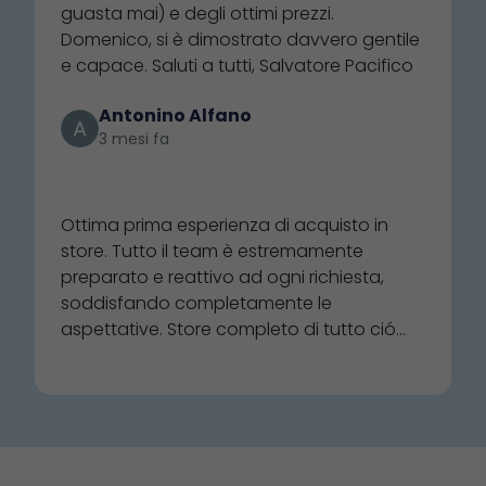
particolarmente antipatica. Tra l'altro
guasta mai) e degli ottimi prezzi.
aspettando 2 settimane per NON avere i
Domenico, si è dimostrato davvero gentile
prodotti trovati in questo negozio... Se si
e capace. Saluti a tutti, Salvatore Pacifico
vuole guadagnare solo dai grandi ordini,
non bisognerebbe interagire con gli
Antonino Alfano
acquirenti al dettaglio: cosa che i
3 mesi fa
dipendenti del Nautica invece sanno fare.
⭐⭐⭐⭐⭐
Consigliato. 4.stelle perché si può sempre
migliorare: 5 stelle alla carriera, quando
Ottima prima esperienza di acquisto in
non ne avranno più e scompariranno. Mi
store. Tutto il team è estremamente
auguro mai.
preparato e reattivo ad ogni richiesta,
soddisfando completamente le
aspettative. Store completo di tutto ció
che una buona barca necessita. Ottima
qualità dei prodotti e rapporto
qualità/prezzo. Super consigliato, per
acquisti in loco e online.