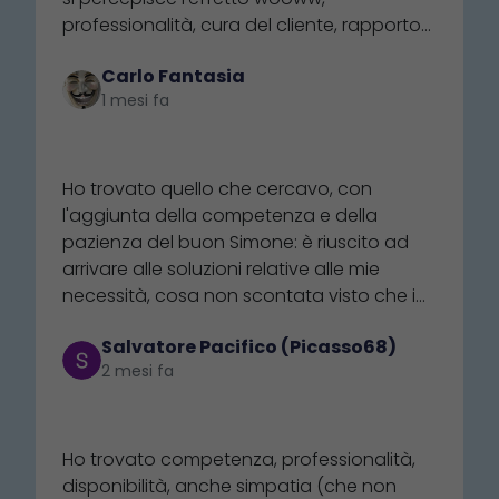
professionalità, cura del cliente, rapporto
umano. Complimenti a che è riuscito nel
Carlo Fantasia
mettere su uno store a 5 stelle e più
1 mesi fa
⭐⭐⭐⭐⭐
Ho trovato quello che cercavo, con
l'aggiunta della competenza e della
pazienza del buon Simone: è riuscito ad
arrivare alle soluzioni relative alle mie
necessità, cosa non scontata visto che i
concorrenti risultano essere alquanto
Salvatore Pacifico (Picasso68)
poco professionali e menefreghisti. E
2 mesi fa
stiamo parlando di poche decine d'euro:
la qual cosa non scoraggiato il
⭐⭐⭐⭐⭐
dipendente di Nautica 21 nodi, almeno
quanto non ha impedito a chi
Ho trovato competenza, professionalità,
rappresentava l'altra società di essere
disponibilità, anche simpatia (che non