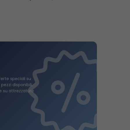
ferte speciali su
 pezzi disponibili,
ie su attrezzature