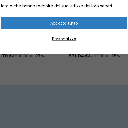
loro o che hanno raccolto dal suo utilizzo dei loro servizi.
DER GOMMONE DECKTENT
PROMO TENDER ARIMAR RO
MENTERA FONDO
MOTORE HONDA MARINE 2.
Accetta tutto
PARENTE
R GONFIABILI
Personalizza
TEND230 DEC.TEND270
TENDER GONFIABILI
TEND330
Promo.tender.03
9,70 €
971,04 €
1.890,00 €
-27%
1.493,90 €
-35%