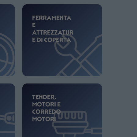
FERRAMENTA
E
ATTREZZATUR
E DI COPERTA
TENDER,
MOTORI E
CORREDO
MOTORI