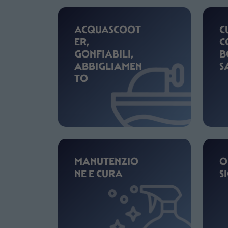
ACQUASCOOT
C
ER,
C
GONFIABILI,
B
ABBIGLIAMEN
S
TO
MANUTENZIO
O
NE E CURA
S