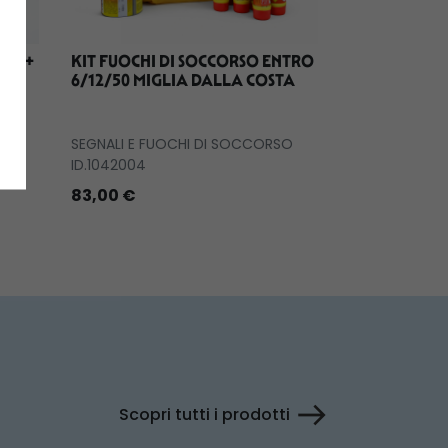
LL +
KIT FUOCHI DI SOCCORSO ENTRO
SEABOB F9
3
6/12/50 MIGLIA DALLA COSTA
SEGNALI E FUOCHI DI SOCCORSO
ID.1042004
SB.F9
83,00 €
11.860,00 €
Scopri tutti i prodotti