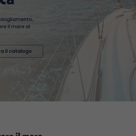
abbigliamento,
re il mare al
a il catalogo