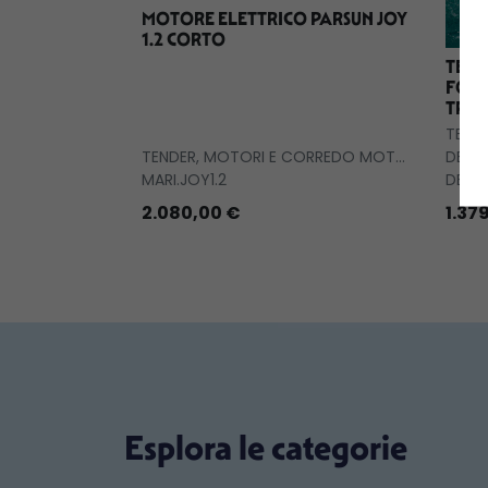
MOTORE ELETTRICO PARSUN JOY
1.2 CORTO
TEN
FOR
TRAS
TENDE
TENDER, MOTORI E CORREDO MOTORI
DEC.
MARI.JOY1.2
DEC.
2.080,00 €
1.37
Esplora le categorie