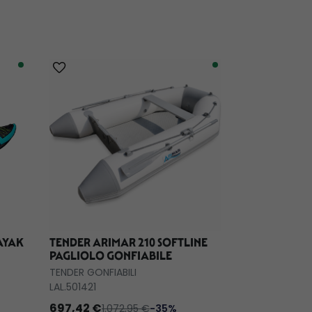
AYAK
TENDER ARIMAR 210 SOFTLINE
MOTORE ELE
PAGLIOLO GONFIABILE
JOBE FLOW E
TENDER GONFIABILI
GIOCHI ACQUA
LAL.501421
JOB.63712600
697,42 €
640,01 €
1.072,95 €
-35%