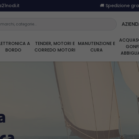
21nodi.it
🚚 Spedizione gr
AZIEND
ACQUAS
LETTRONICA A
TENDER, MOTORI E
MANUTENZIONE E
GONFI
BORDO
CORREDO MOTORI
CURA
ABBIGL
a
ica