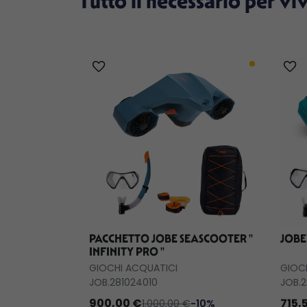
Tutto il necessario per vi
PACCHETTO JOBE SEASCOOTER ''
JOBE
INFINITY PRO ''
GIOCHI ACQUATICI
GIOC
JOB.281024010
JOB.2
900,00 €
715,
1.000,00 €
-10%