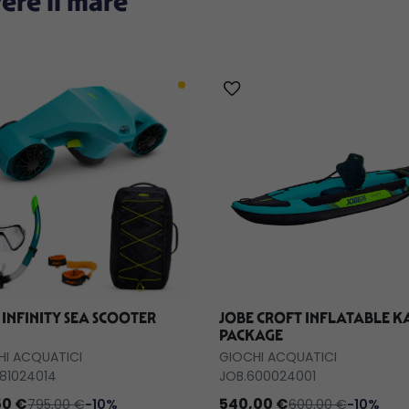
vere il mare
 INFINITY SEA SCOOTER
JOBE CROFT INFLATABLE K
PACKAGE
HI ACQUATICI
GIOCHI ACQUATICI
81024014
JOB.600024001
50 €
540,00 €
795,00 €
-10%
600,00 €
-10%