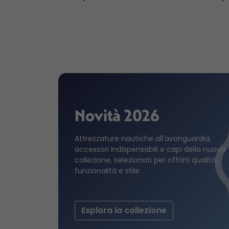
Novità 2026
Attrezzature nautiche all'avanguardia,
accessori indispensabili e capi della nuova
collezione, selezionati per offrirti qualità,
funzionalità e stile
Esplora la collezione