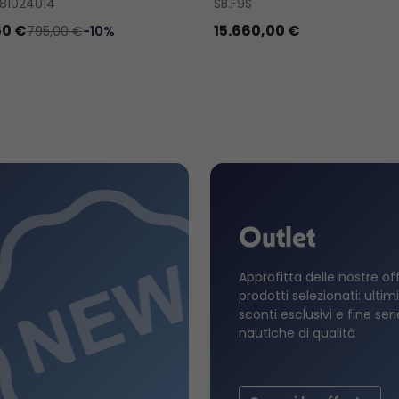
81024014
SB.F9S
50 €
15.660,00 €
795,00 €
-10%
Outlet
Approfitta delle nostre of
prodotti selezionati: ultimi
sconti esclusivi e fine ser
nautiche di qualità