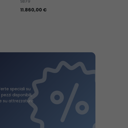
SB.F9
ID.1042004
11.860,00 €
83,00 €
ferte speciali su
 pezzi disponibili,
ie su attrezzature