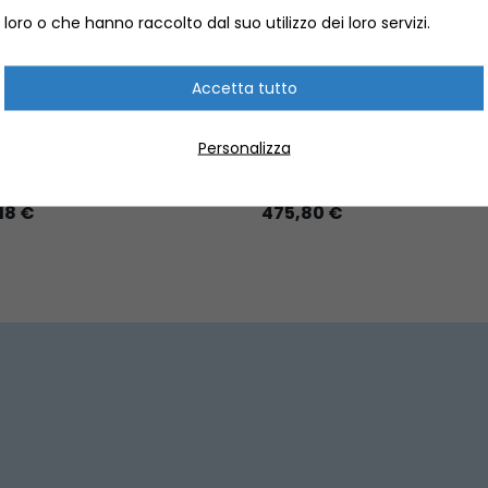
loro o che hanno raccolto dal suo utilizzo dei loro servizi.
Accetta tutto
O TEAK SEALER NATURAL
MOTORE WATERSNAKE PRI
LON
BRUSHKESS 55 36 12V
Personalizza
TTI PULIZIA E LUCIDATURA
MMSMCGNS
EP.544605500
18 €
475,80 €