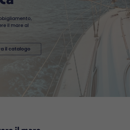
abbigliamento,
re il mare al
a il catalogo