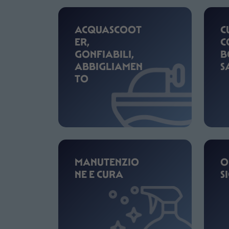
ACQUASCOOT
C
ER,
C
GONFIABILI,
B
ABBIGLIAMEN
S
TO
MANUTENZIO
O
NE E CURA
S