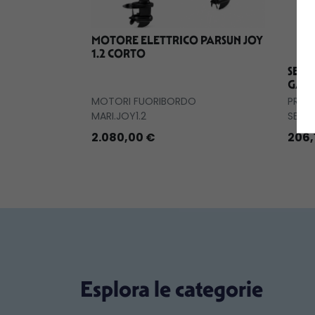
MOTORE ELETTRICO PARSUN JOY
1.2 CORTO
SEMC
GAL
MOTORI FUORIBORDO
PRODO
MARI.JOY1.2
SEM.
2.080,00 €
206,
Esplora le categorie