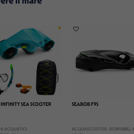
vere il mare
 INFINITY SEA SCOOTER
SEABOB F9S
HI ACQUATICI