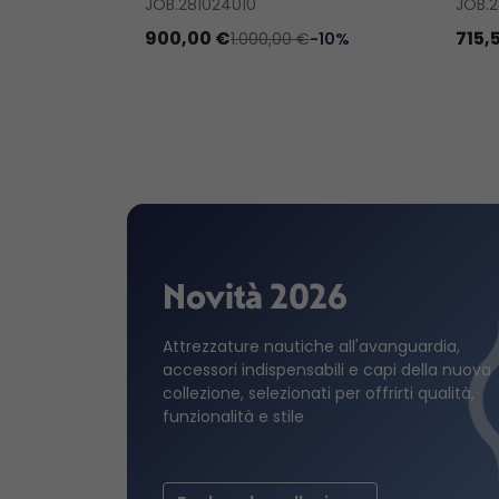
JOB.281024010
JOB.2
900,00 €
715,
1.000,00 €
-10%
Novità 2026
Attrezzature nautiche all'avanguardia,
accessori indispensabili e capi della nuova
collezione, selezionati per offrirti qualità,
funzionalità e stile