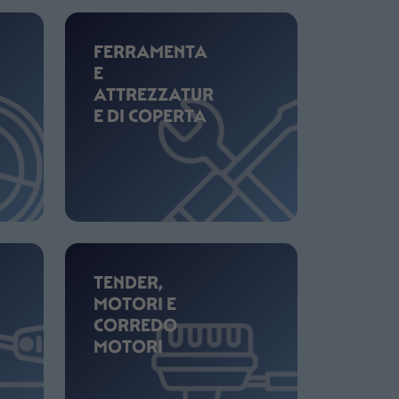
FERRAMENTA
E
ATTREZZATUR
E DI COPERTA
TENDER,
MOTORI E
CORREDO
MOTORI