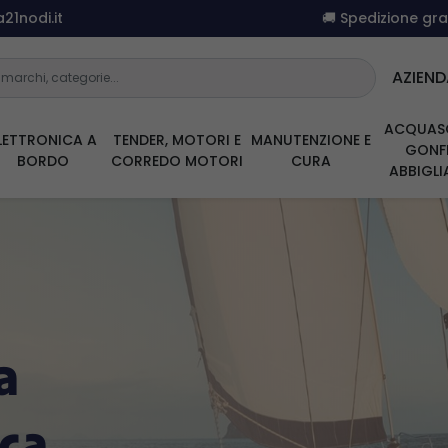
21nodi.it
🚚 Spedizione gr
AZIEND
ACQUAS
LETTRONICA A
TENDER, MOTORI E
MANUTENZIONE E
GONFI
BORDO
CORREDO MOTORI
CURA
ABBIGL
a
ica