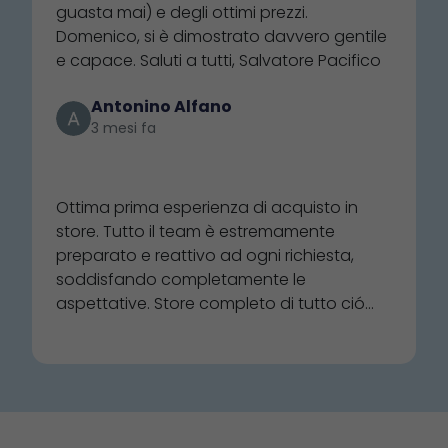
particolarmente antipatica. Tra l'altro
guasta mai) e degli ottimi prezzi.
aspettando 2 settimane per NON avere i
Domenico, si è dimostrato davvero gentile
prodotti trovati in questo negozio... Se si
e capace. Saluti a tutti, Salvatore Pacifico
vuole guadagnare solo dai grandi ordini,
non bisognerebbe interagire con gli
Antonino Alfano
acquirenti al dettaglio: cosa che i
3 mesi fa
dipendenti del Nautica invece sanno fare.
⭐⭐⭐⭐⭐
Consigliato. 4.stelle perché si può sempre
migliorare: 5 stelle alla carriera, quando
Ottima prima esperienza di acquisto in
non ne avranno più e scompariranno. Mi
store. Tutto il team è estremamente
auguro mai.
preparato e reattivo ad ogni richiesta,
soddisfando completamente le
aspettative. Store completo di tutto ció
che una buona barca necessita. Ottima
qualità dei prodotti e rapporto
qualità/prezzo. Super consigliato, per
acquisti in loco e online.