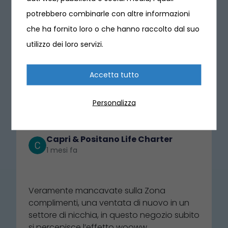
potrebbero combinarle con altre informazioni
che ha fornito loro o che hanno raccolto dal suo
utilizzo dei loro servizi.
Cosa dicono i nostri clienti
4.8 ⭐⭐⭐⭐⭐
(636)
Accetta tutto
Scrivi una recensione
Personalizza
Capri & Positano Life Charter
1 mesi fa
⭐⭐⭐⭐⭐
Veramente mancavate sulla Zona
complimenti, una ventata di nuovo in un
settore di nicchia, in questo negozio subito
si percepisce l’effetto wooww,