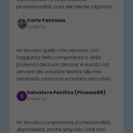
professionalità, cura del cliente, rapporto
umano. Complimenti a che è riuscito nel
Carlo Fantasia
mettere su uno store a 5 stelle e più
1 mesi fa
⭐⭐⭐⭐⭐
Ho trovato quello che cercavo, con
l'aggiunta della competenza e della
pazienza del buon Simone: è riuscito ad
arrivare alle soluzioni relative alle mie
necessità, cosa non scontata visto che i
concorrenti risultano essere alquanto
Salvatore Pacifico (Picasso68)
poco professionali e menefreghisti. E
2 mesi fa
stiamo parlando di poche decine d'euro:
la qual cosa non scoraggiato il
⭐⭐⭐⭐⭐
dipendente di Nautica 21 nodi, almeno
quanto non ha impedito a chi
Ho trovato competenza, professionalità,
rappresentava l'altra società di essere
disponibilità, anche simpatia (che non