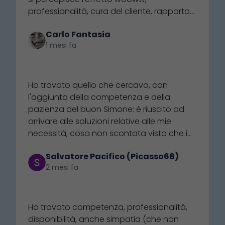
professionalità, cura del cliente, rapporto
umano. Complimenti a che è riuscito nel
Carlo Fantasia
mettere su uno store a 5 stelle e più
1 mesi fa
⭐⭐⭐⭐⭐
Ho trovato quello che cercavo, con
l'aggiunta della competenza e della
pazienza del buon Simone: è riuscito ad
arrivare alle soluzioni relative alle mie
necessità, cosa non scontata visto che i
concorrenti risultano essere alquanto
Salvatore Pacifico (Picasso68)
poco professionali e menefreghisti. E
2 mesi fa
stiamo parlando di poche decine d'euro:
la qual cosa non scoraggiato il
⭐⭐⭐⭐⭐
dipendente di Nautica 21 nodi, almeno
quanto non ha impedito a chi
Ho trovato competenza, professionalità,
rappresentava l'altra società di essere
disponibilità, anche simpatia (che non