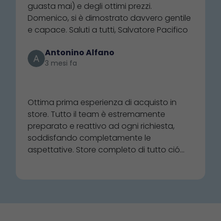
particolarmente antipatica. Tra l'altro
guasta mai) e degli ottimi prezzi.
aspettando 2 settimane per NON avere i
Domenico, si è dimostrato davvero gentile
prodotti trovati in questo negozio... Se si
e capace. Saluti a tutti, Salvatore Pacifico
vuole guadagnare solo dai grandi ordini,
non bisognerebbe interagire con gli
Antonino Alfano
acquirenti al dettaglio: cosa che i
3 mesi fa
dipendenti del Nautica invece sanno fare.
⭐⭐⭐⭐⭐
Consigliato. 4.stelle perché si può sempre
migliorare: 5 stelle alla carriera, quando
Ottima prima esperienza di acquisto in
non ne avranno più e scompariranno. Mi
store. Tutto il team è estremamente
auguro mai.
preparato e reattivo ad ogni richiesta,
soddisfando completamente le
aspettative. Store completo di tutto ció
che una buona barca necessita. Ottima
qualità dei prodotti e rapporto
qualità/prezzo. Super consigliato, per
acquisti in loco e online.