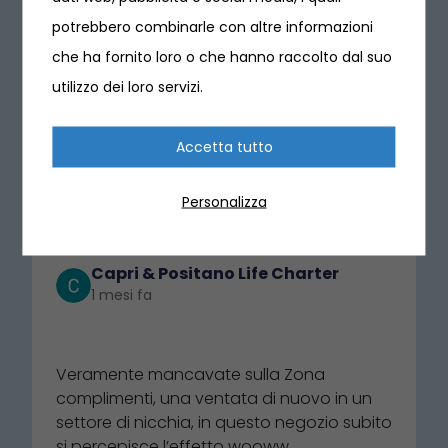
potrebbero combinarle con altre informazioni
che ha fornito loro o che hanno raccolto dal suo
utilizzo dei loro servizi.
Cosa dicono i nostri clienti
4.8 ⭐⭐⭐⭐⭐
(636)
Accetta tutto
Scrivi una recensione
Personalizza
Capri & Positano Life Charter
1 mesi fa
⭐⭐⭐⭐⭐
Veramente mancavate sulla Zona
complimenti, una ventata di nuovo in un
settore di nicchia, in questo negozio subito
si percepisce l’effetto wooww,