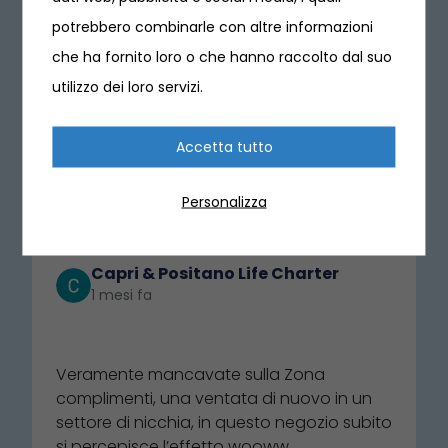
potrebbero combinarle con altre informazioni
che ha fornito loro o che hanno raccolto dal suo
utilizzo dei loro servizi.
Cosa dicono i nostri clienti
4.8 ⭐⭐⭐⭐⭐
(636)
Accetta tutto
Scrivi una recensione
Personalizza
Capri & Positano Life Charter
1 mesi fa
⭐⭐⭐⭐⭐
Veramente mancavate sulla Zona
complimenti, una ventata di nuovo in un
settore di nicchia, in questo negozio subito
si percepisce l’effetto wooww,