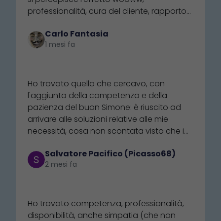
professionalità, cura del cliente, rapporto
umano. Complimenti a che è riuscito nel
Carlo Fantasia
mettere su uno store a 5 stelle e più
1 mesi fa
⭐⭐⭐⭐⭐
Ho trovato quello che cercavo, con
l'aggiunta della competenza e della
pazienza del buon Simone: è riuscito ad
arrivare alle soluzioni relative alle mie
necessità, cosa non scontata visto che i
concorrenti risultano essere alquanto
Salvatore Pacifico (Picasso68)
poco professionali e menefreghisti. E
2 mesi fa
stiamo parlando di poche decine d'euro:
la qual cosa non scoraggiato il
⭐⭐⭐⭐⭐
dipendente di Nautica 21 nodi, almeno
quanto non ha impedito a chi
Ho trovato competenza, professionalità,
rappresentava l'altra società di essere
disponibilità, anche simpatia (che non