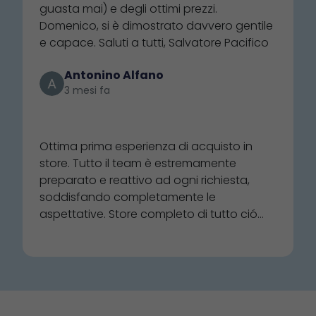
particolarmente antipatica. Tra l'altro
guasta mai) e degli ottimi prezzi.
aspettando 2 settimane per NON avere i
Domenico, si è dimostrato davvero gentile
prodotti trovati in questo negozio... Se si
e capace. Saluti a tutti, Salvatore Pacifico
vuole guadagnare solo dai grandi ordini,
non bisognerebbe interagire con gli
Antonino Alfano
acquirenti al dettaglio: cosa che i
3 mesi fa
dipendenti del Nautica invece sanno fare.
⭐⭐⭐⭐⭐
Consigliato. 4.stelle perché si può sempre
migliorare: 5 stelle alla carriera, quando
Ottima prima esperienza di acquisto in
non ne avranno più e scompariranno. Mi
store. Tutto il team è estremamente
auguro mai.
preparato e reattivo ad ogni richiesta,
soddisfando completamente le
aspettative. Store completo di tutto ció
che una buona barca necessita. Ottima
qualità dei prodotti e rapporto
qualità/prezzo. Super consigliato, per
acquisti in loco e online.