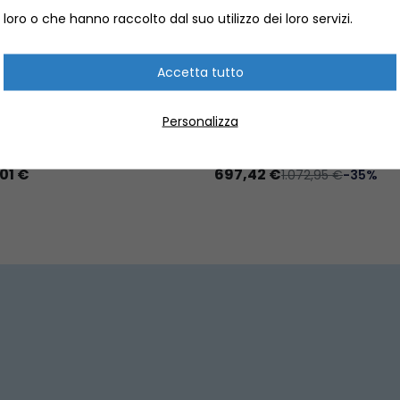
loro o che hanno raccolto dal suo utilizzo dei loro servizi.
Accetta tutto
RE ELETTRICO PER SUP
TENDER ARIMAR 210 SOFTL
 FLOW E-FIN
PAGLIOLO GONFIABILE
Personalizza
HI ACQUATICI
TENDER GONFIABILI
637126002
LAL.501421
01 €
697,42 €
1.072,95 €
-35%