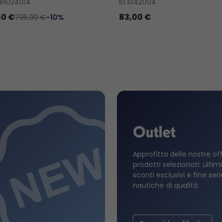
81024014
ID.1042004
50 €
83,00 €
795,00 €
-10%
Outlet
Approfitta delle nostre of
prodotti selezionati: ultimi
sconti esclusivi e fine ser
nautiche di qualità