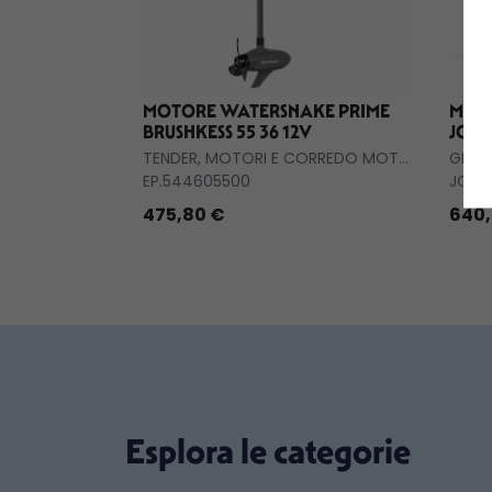
MOTORE WATERSNAKE PRIME
MOTO
BRUSHKESS 55 36 12V
JOBE
TENDER, MOTORI E CORREDO MOTORI
GIOC
EP.544605500
JOB.
475,80 €
640,
Esplora le categorie