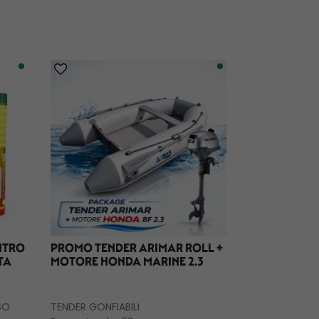
ENTRO
PROMO TENDER ARIMAR ROLL +
TENDER GO
TA
MOTORE HONDA MARINE 2.3
FORMENTER
TRASPARENT
TENDER GONFIA
SO
TENDER GONFIABILI
DEC.TEND230 