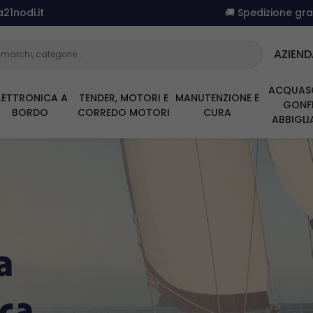
21nodi.it
🚚 Spedizione gr
AZIEND
ACQUAS
LETTRONICA A
TENDER, MOTORI E
MANUTENZIONE E
GONFI
BORDO
CORREDO MOTORI
CURA
ABBIGL
a
ica