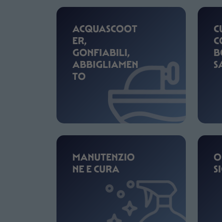
ACQUASCOOT
C
ER,
C
GONFIABILI,
B
ABBIGLIAMEN
S
TO
MANUTENZIO
O
NE E CURA
S