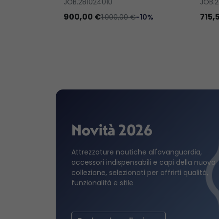
JOB.281024010
JOB.2
900,00 €
715,
1.000,00 €
-10%
Novità 2026
Attrezzature nautiche all'avanguardia,
accessori indispensabili e capi della nuova
collezione, selezionati per offrirti qualità,
funzionalità e stile