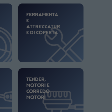
FERRAMENTA
E
ATTREZZATUR
E DI COPERTA
TENDER,
MOTORI E
CORREDO
MOTORI