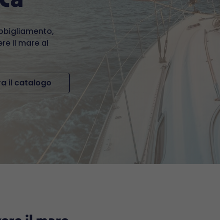
abbigliamento,
re il mare al
a il catalogo