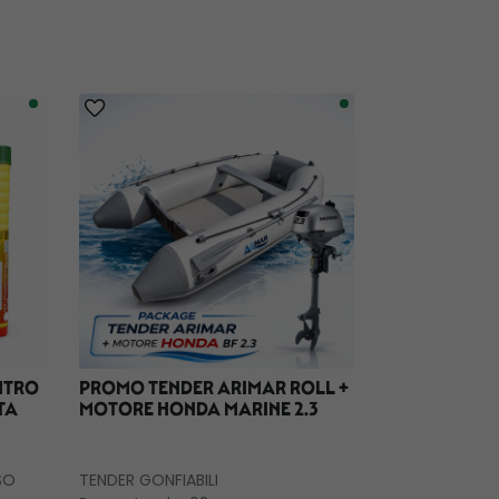
ENTRO
PROMO TENDER ARIMAR ROLL +
TENDER GO
TA
MOTORE HONDA MARINE 2.3
FORMENTER
TRASPARENT
TENDER GONFIA
SO
TENDER GONFIABILI
DEC.TEND230 