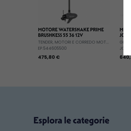
MOTORE WATERSNAKE PRIME
MOTO
BRUSHKESS 55 36 12V
JOBE
TENDER, MOTORI E CORREDO MOTORI
GIOC
EP.544605500
JOB.
475,80 €
640,
Esplora le categorie