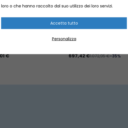
loro o che hanno raccolto dal suo utilizzo dei loro servizi.
Accetta tutto
RE ELETTRICO PER SUP
TENDER ARIMAR 210 SOFTL
 FLOW E-FIN
PAGLIOLO GONFIABILE
Personalizza
HI ACQUATICI
TENDER GONFIABILI
637126002
LAL.501421
01 €
697,42 €
1.072,95 €
-35%