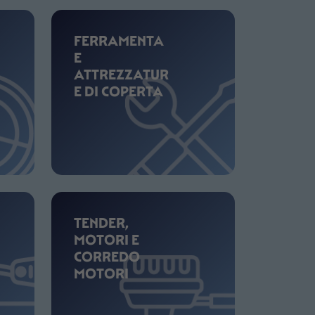
FERRAMENTA
E
ATTREZZATUR
E DI COPERTA
TENDER,
MOTORI E
CORREDO
MOTORI