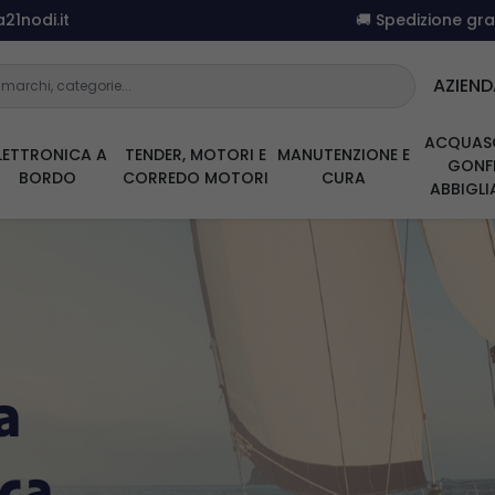
21nodi.it
🚚 Spedizione gr
AZIEND
ACQUAS
LETTRONICA A
TENDER, MOTORI E
MANUTENZIONE E
GONFI
BORDO
CORREDO MOTORI
CURA
ABBIGL
a
ica