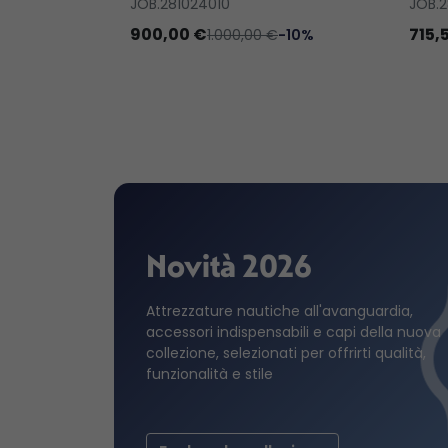
JOB.281024010
JOB.2
900,00 €
715,
1.000,00 €
-10%
Novità 2026
Attrezzature nautiche all'avanguardia,
accessori indispensabili e capi della nuova
collezione, selezionati per offrirti qualità,
funzionalità e stile