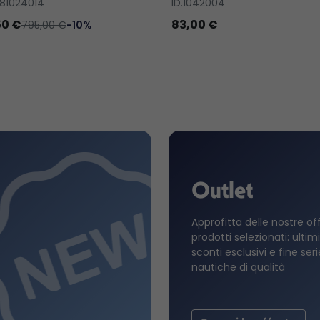
81024014
ID.1042004
50 €
83,00 €
795,00 €
-10%
Outlet
Approfitta delle nostre of
prodotti selezionati: ultimi
sconti esclusivi e fine ser
nautiche di qualità