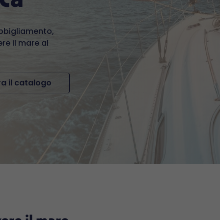
abbigliamento,
re il mare al
a il catalogo