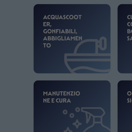
ACQUASCOOT
C
ER,
C
GONFIABILI,
B
ABBIGLIAMEN
S
TO
MANUTENZIO
O
NE E CURA
S