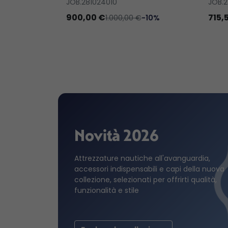
JOB.281024010
JOB.2
900,00 €
715,
1.000,00 €
-10%
Novità 2026
Attrezzature nautiche all'avanguardia,
accessori indispensabili e capi della nuova
collezione, selezionati per offrirti qualità,
funzionalità e stile