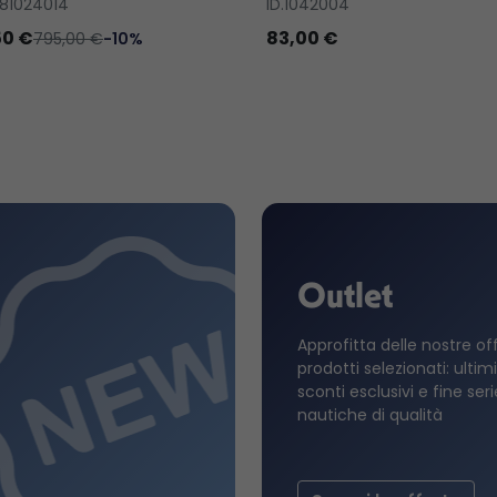
81024014
ID.1042004
50 €
83,00 €
795,00 €
-10%
Outlet
Approfitta delle nostre of
prodotti selezionati: ultimi
sconti esclusivi e fine ser
nautiche di qualità