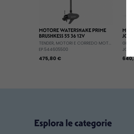
MOTORE WATERSNAKE PRIME
MOTO
BRUSHKESS 55 36 12V
JOBE
TENDER, MOTORI E CORREDO MOTORI
GIOC
EP.544605500
JOB.
475,80 €
640,
Esplora le categorie