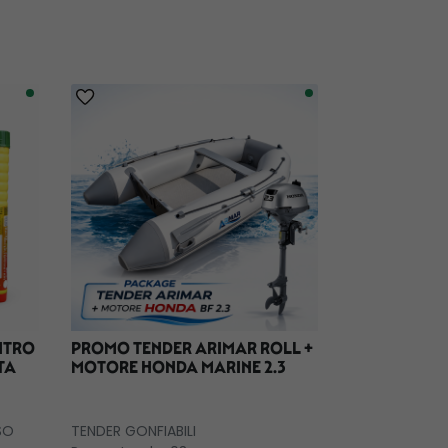
ENTRO
PROMO TENDER ARIMAR ROLL +
TENDER GO
TA
MOTORE HONDA MARINE 2.3
FORMENTER
TRASPARENT
TENDER GONFIA
SO
TENDER GONFIABILI
DEC.TEND230 