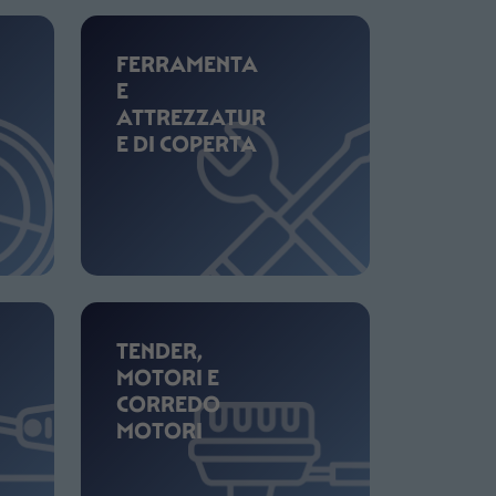
FERRAMENTA
E
ATTREZZATUR
E DI COPERTA
TENDER,
MOTORI E
CORREDO
MOTORI