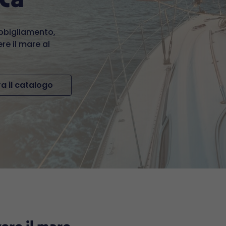
abbigliamento,
re il mare al
a il catalogo