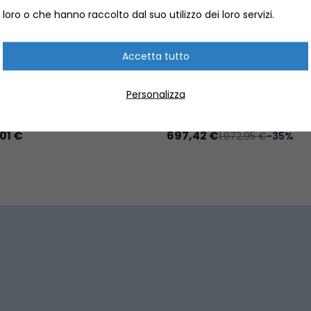
loro o che hanno raccolto dal suo utilizzo dei loro servizi.
Accetta tutto
RE ELETTRICO PER SUP
TENDER ARIMAR 210 SOFTL
 FLOW E-FIN
PAGLIOLO GONFIABILE
Personalizza
HI ACQUATICI
TENDER GONFIABILI
637126002
LAL.501421
01 €
697,42 €
1.072,95 €
-35%