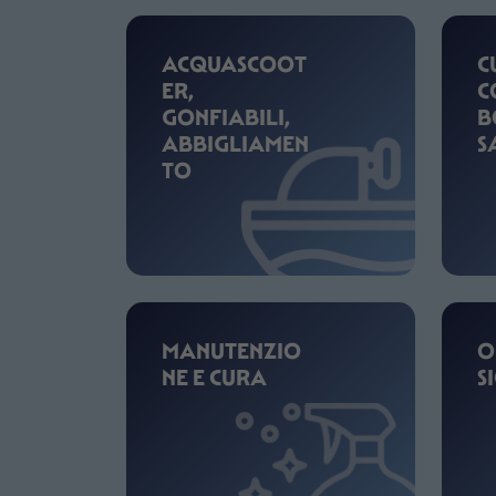
ACQUASCOOT
C
ER,
C
GONFIABILI,
B
ABBIGLIAMEN
S
TO
MANUTENZIO
O
NE E CURA
S