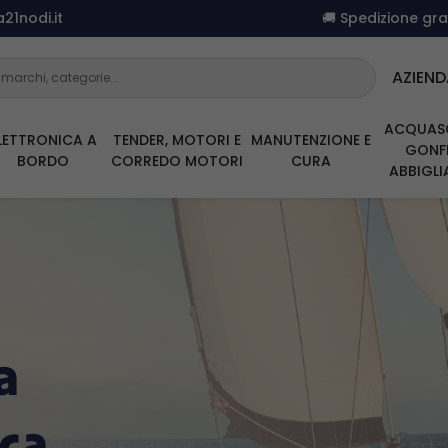
21nodi.it
🚚 Spedizione gr
AZIEND
ACQUAS
LETTRONICA A
TENDER, MOTORI E
MANUTENZIONE E
GONFI
BORDO
CORREDO MOTORI
CURA
ABBIGL
a
ica